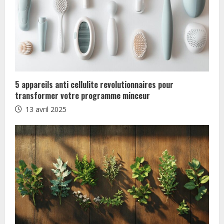
n
u
e
R
5 appareils anti cellulite revolutionnaires pour
e
transformer votre programme minceur
13 avril 2025
a
d
i
n
g