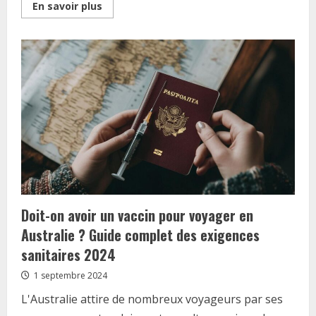
Read
En savoir plus
more
about
Paris
avec
Handicap
:
l’accessibilite
des
centres
de
soins,
une
strategie
d’avenir
Doit-on avoir un vaccin pour voyager en
Australie ? Guide complet des exigences
sanitaires 2024
1 septembre 2024
L'Australie attire de nombreux voyageurs par ses