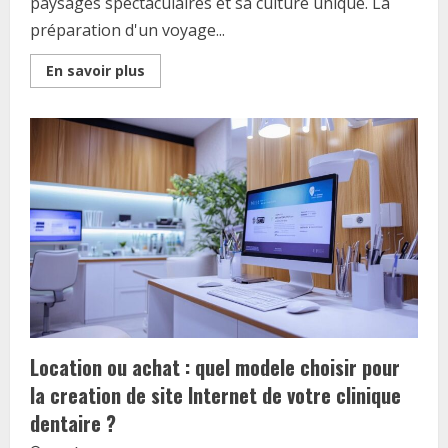
paysages spectaculaires et sa culture unique. La
préparation d'un voyage...
Read
En savoir plus
more
about
Doit-
on
avoir
un
vaccin
pour
voyager
en
Australie
?
Guide
complet
des
exigences
sanitaires
2024
Location ou achat : quel modele choisir pour
la creation de site Internet de votre clinique
dentaire ?