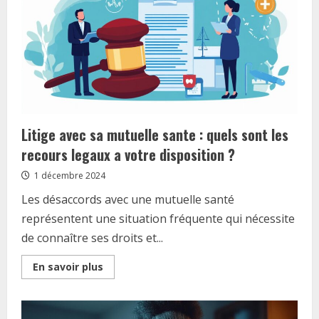
pour
maigrir
?
La
verite
sur
les
fruits
secs
au
coucher
Litige avec sa mutuelle sante : quels sont les
recours legaux a votre disposition ?
1 décembre 2024
Les désaccords avec une mutuelle santé
représentent une situation fréquente qui nécessite
de connaître ses droits et...
Read
En savoir plus
more
about
Litige
avec
sa