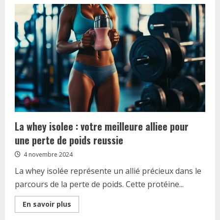
Salaire
infirmiere
liberale
:
combien
gagne-
t-
elle
vraiment
?
Entre
charges
et
benefices
La whey isolee : votre meilleure alliee pour
une perte de poids reussie
4 novembre 2024
La whey isolée représente un allié précieux dans le
parcours de la perte de poids. Cette protéine...
Read
En savoir plus
more
about