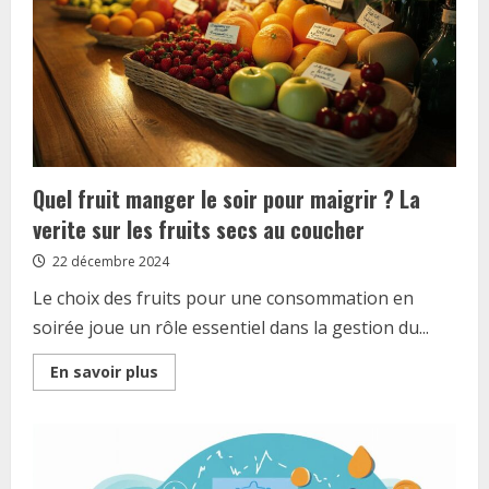
les
neurosciences
revolutionnent
son
diagnostic
Quel fruit manger le soir pour maigrir ? La
verite sur les fruits secs au coucher
22 décembre 2024
Le choix des fruits pour une consommation en
soirée joue un rôle essentiel dans la gestion du...
Read
En savoir plus
more
about
Quel
fruit
manger
le
soir