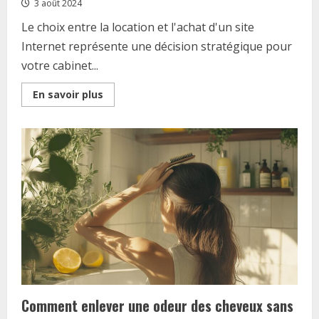
3 août 2024
Le choix entre la location et l'achat d'un site
Internet représente une décision stratégique pour
votre cabinet...
Read
En savoir plus
more
about
Location
ou
achat
:
quel
modele
choisir
pour
la
creation
de
site
Internet
de
votre
clinique
dentaire
?
Comment enlever une odeur des cheveux sans