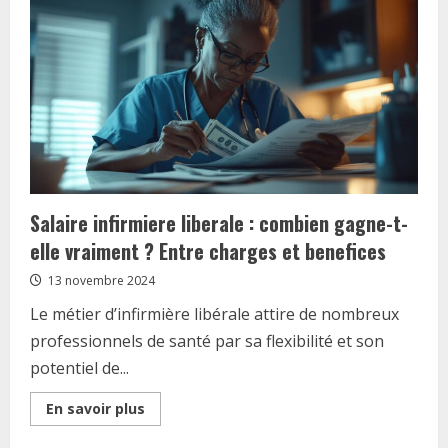
mutuelle
sante
:
quels
sont
les
recours
legaux
a
votre
disposition
?
Salaire infirmiere liberale : combien gagne-t-
elle vraiment ? Entre charges et benefices
13 novembre 2024
Le métier d’infirmière libérale attire de nombreux
professionnels de santé par sa flexibilité et son
potentiel de...
Read
En savoir plus
more
about