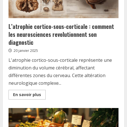
L’atrophie cortico-sous-corticale : comment
les neurosciences revolutionnent son
diagnostic
20 janvier 2025
L'atrophie cortico-sous-corticale représente une
diminution du volume cérébral, affectant
différentes zones du cerveau. Cette altération
neurologique complexe...
Read
En savoir plus
more
about
L’atrophie
cortico-
sous-
corticale
:
comment