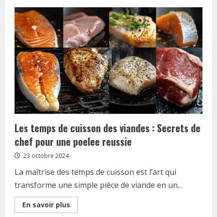
La
whey
isolee
:
votre
meilleure
alliee
pour
une
perte
de
poids
reussie
Les temps de cuisson des viandes : Secrets de
chef pour une poelee reussie
23 octobre 2024
La maîtrise des temps de cuisson est l’art qui
transforme une simple pièce de viande en un...
Read
En savoir plus
more