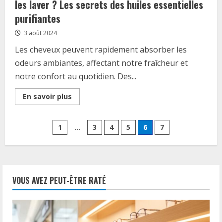
les laver ? Les secrets des huiles essentielles
purifiantes
3 août 2024
Les cheveux peuvent rapidement absorber les
odeurs ambiantes, affectant notre fraîcheur et
notre confort au quotidien. Des...
Read
En savoir plus
more
about
Comment
Pagination
enlever
1
…
3
4
5
6
7
une
odeur
des
des
cheveux
sans
publications
les
laver
VOUS AVEZ PEUT-ÊTRE RATÉ
?
Les
secrets
des
huiles
essentielles
purifiantes