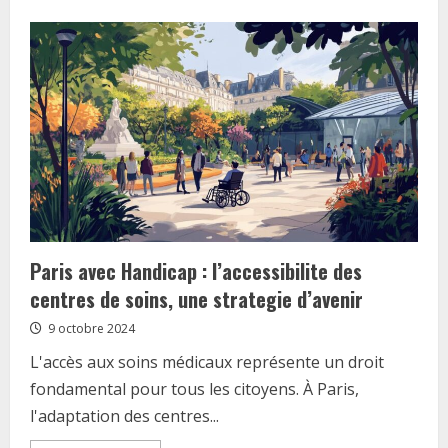
about
Les
temps
de
cuisson
des
viandes
:
Secrets
de
chef
pour
une
poelee
reussie
Paris avec Handicap : l’accessibilite des
centres de soins, une strategie d’avenir
9 octobre 2024
L'accès aux soins médicaux représente un droit
fondamental pour tous les citoyens. À Paris,
l'adaptation des centres...